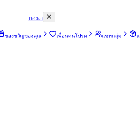
ThChat
ของขวัญของคุณ
เพื่อนคนโปรด
แชทกลุ่ม
แ