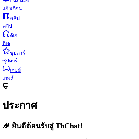
แจ้งเตือน
แจ้งเตือน
คลิป
คลิป
ดีเจ
ดีเจ
ซุปตาร์
ซุปตาร์
เกมส์
เกมส์
ประกาศ
🎉 ยินดีต้อนรับสู่ ThChat!