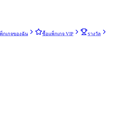
พ็กเกจของฉัน
ซื้อแพ็กเกจ VIP
รางวัล