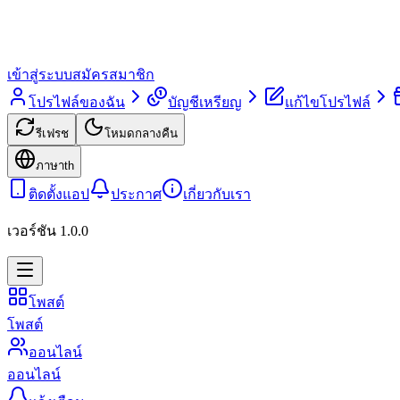
เข้าสู่ระบบ
สมัครสมาชิก
โปรไฟล์ของฉัน
บัญชีเหรียญ
แก้ไขโปรไฟล์
รีเฟรช
โหมดกลางคืน
ภาษา
th
ติดตั้งแอป
ประกาศ
เกี่ยวกับเรา
เวอร์ชัน
1.0.0
โพสต์
โพสต์
ออนไลน์
ออนไลน์